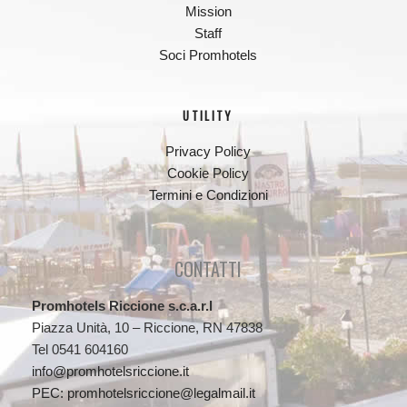
Mission
Staff
Soci Promhotels
UTILITY
Privacy Policy
Cookie Policy
Termini e Condizioni
CONTATTI
Promhotels Riccione s.c.a.r.l
Piazza Unità, 10 – Riccione, RN 47838
Tel 0541 604160
info@promhotelsriccione.it
PEC: promhotelsriccione@legalmail.it