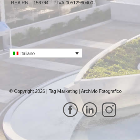
REA RN – 156794 – P.IVA 00512980400
Italiano
© Copyright 2026 |
Tag Marketing
|
Archivio Fotografico