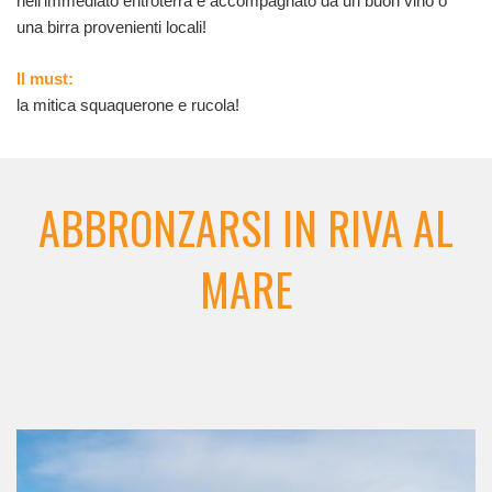
nell’immediato entroterra e accompagnato da un buon vino o
una birra provenienti locali!
Il must:
la mitica squaquerone e rucola!
ABBRONZARSI IN RIVA AL
MARE