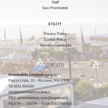
Staff
Soci Promhotels
UTILITY
Privacy Policy
Cookie Policy
Termini e Condizioni
CONTATTI
Promhotels Riccione s.c.a.r.l
Piazza Unità, 10 – Riccione, RN 47838
Tel 0541 604160
info@promhotelsriccione.it
PEC: promhotelsriccione@legalmail.it
REA RN – 156794 – P.IVA 00512980400